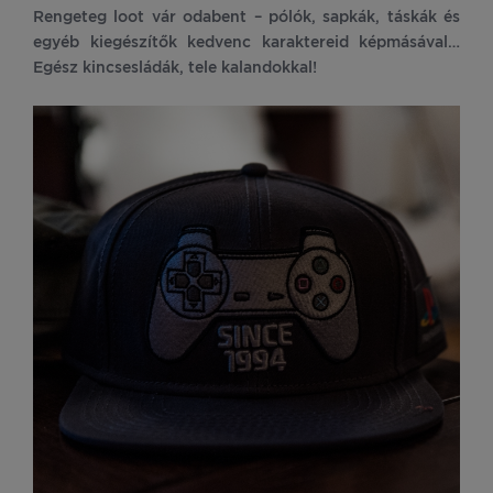
Rengeteg loot vár odabent – pólók, sapkák, táskák és
egyéb kiegészítők kedvenc karaktereid képmásával…
Egész kincsesládák, tele kalandokkal!