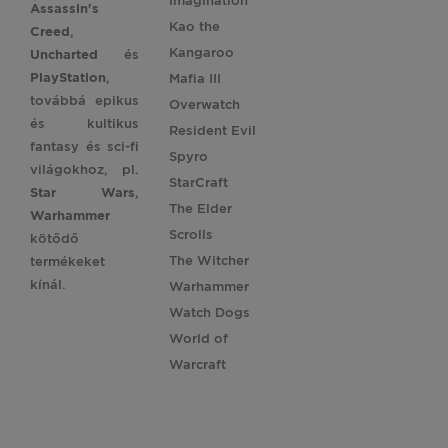
Imagination
Assassin's
Kao the
Creed
,
Kangaroo
Uncharted
és
PlayStation
,
Mafia III
továbbá epikus
Overwatch
és kultikus
Resident Evil
fantasy és sci-fi
Spyro
világokhoz, pl.
StarCraft
Star
Wars
,
The Elder
Warhammer
Scrolls
kötődő
The Witcher
termékeket
kínál.
Warhammer
Watch Dogs
World of
Warcraft