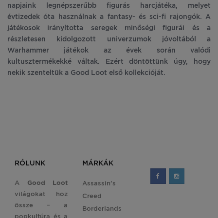
napjaink legnépszerűbb figurás harcjátéka, melyet
évtizedek óta használnak a fantasy- és sci-fi rajongók. A
játékosok irányította seregek minőségi figurái és a
részletesen kidolgozott univerzumok jóvoltából a
Warhammer játékok az évek során valódi
kultusztermékekké váltak. Ezért döntöttünk úgy, hogy
nekik szenteltük a Good Loot első kollekcióját.
RÓLUNK
MÁRKÁK
A
Good Loot
Assassin's
világokat hoz
Creed
össze – a
Borderlands
popkultúra és a