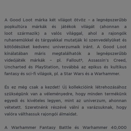
A Good Loot márka két világot ötvöz – a legnépszerűbb
popkultúra márkák és játékok világát (ahonnan a
loot származik) a valós világgal, ahol a rajongók
ruhanemükkel és tárgyakkal mutatják ki szenvedélyüket és
kötődésüket kedvenc univerzumaik iránt. A Good Loot
kínálatában máris megtalálhatók a legnépszerűbb
videójáték márkák – pl. Fallout®, Assassin's Creed,
Uncharted és PlayStation, továbbá az epikus és kultikus
fantasy és sci-fi világok, pl. a Star Wars és a Warhammer.
És ez még csak a kezdet! Új kollekcióink létrehozásához
szükségünk van a véleményedre, hogy minden termékünk
egyedi és kivételes legyen, mint az univerzum, ahonnan
vétetett. Szeretnénk részévé válni a varázsuknak, hogy
valóra válthassuk rajongói álmaidat.
A Warhammer Fantasy Battle és Warhammer 40,000