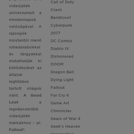
Call of Duty
videójáték
Crash
univerzumait a
Bandicoot
mindennapok
Cyberpunk
valóságával. A
2077
rajongók
mostantól menő
DC Comics
ruhadarabokkal
Diablo IV
és tárgyakkal
Dishonored
mutathatják ki
DOOM
kötődésüket az
Dragon Ball
általuk
Dying Light
legtöbbre
Fallout
tartott világok
iránt.
A Good
Far Cry 6
Loot
a
Game Art
legnépszerűbb
Chronicles
videójáték
Gears of War 4
márkákhoz – pl.
Geek's Heaven
Fallout®
,