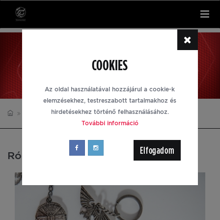
Tog
nav
RÓLUNK
COOKIES
Az oldal használatával hozzájárul a cookie-k
elemzésekhez, testreszabott tartalmakhoz és
hirdetésekhez történő felhasználásához.
RÓLUNK
További információ
Elfogadom
Rólunk