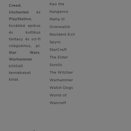
Kao the
Creed
,
Kangaroo
Uncharted
és
PlayStation
,
Mafia III
továbbá epikus
Overwatch
és kultikus
Resident Evil
fantasy és sci-fi
Spyro
világokhoz, pl.
StarCraft
Star
Wars
,
The Elder
Warhammer
Scrolls
kötődő
The Witcher
termékeket
kínál.
Warhammer
Watch Dogs
World of
Warcraft