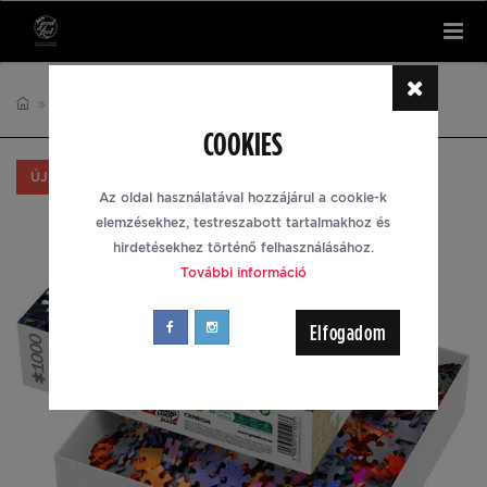
Tog
nav
PUZZLE
CYBERPUNK 2077
COOKIES
ÚJ
AJÁNLOTT
Az oldal használatával hozzájárul a cookie-k
elemzésekhez, testreszabott tartalmakhoz és
hirdetésekhez történő felhasználásához.
További információ
Elfogadom