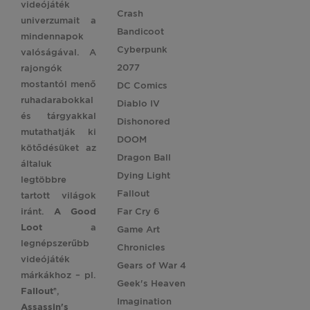
videójáték
Crash
univerzumait a
Bandicoot
mindennapok
Cyberpunk
valóságával. A
2077
rajongók
mostantól menő
DC Comics
ruhadarabokkal
Diablo IV
és tárgyakkal
Dishonored
mutathatják ki
DOOM
kötődésüket az
Dragon Ball
általuk
Dying Light
legtöbbre
Fallout
tartott világok
iránt.
A Good
Far Cry 6
Loot
a
Game Art
legnépszerűbb
Chronicles
videójáték
Gears of War 4
márkákhoz – pl.
Geek's Heaven
Fallout®
,
Imagination
Assassin's