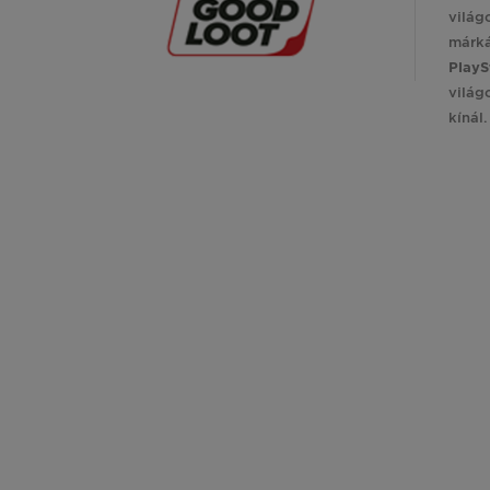
világ
márk
PlayS
világ
kínál.