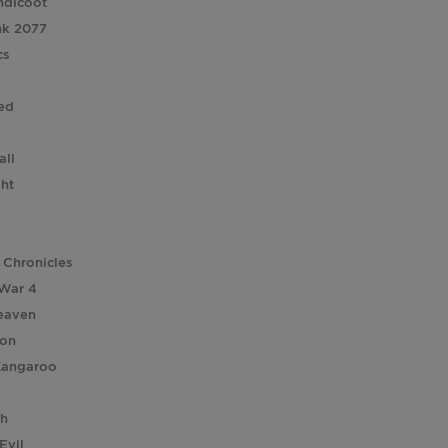
ndicoot
nk 2077
cs
ed
all
ght
 Chronicles
 War 4
eaven
ion
Kangaroo
ch
Evil