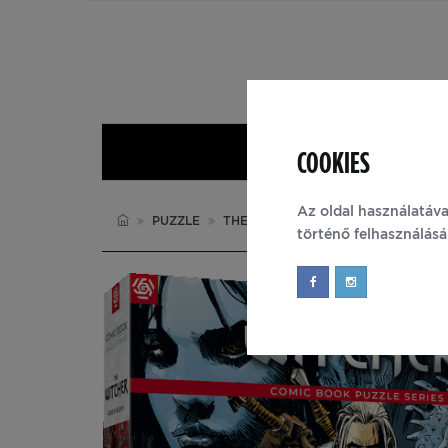
COOKIES
Nyitólap
Az oldal használatáva
PUZZLE
THE WITCHER
történő felhasználás