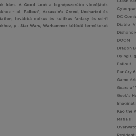
Crash Ba
ok iránt.
A Good Loot
a legnépszerűbb videójáték
Cyberpu
ákhoz – pl.
Fallout®
,
Assassin's
Creed
,
Uncharted
és
DC Comi
tation
, továbbá epikus és kultikus fantasy és sci-fi
Diablo IV
okhoz, pl.
Star
Wars
,
Warhammer
kötődő termékeket
Dishonor
DOOM
Dragon B
Dying Li
Fallout
Far Cry 6
Game Art
Gears of
Geek's H
Imaginat
Kao the 
Mafia III
Overwat
Resident 