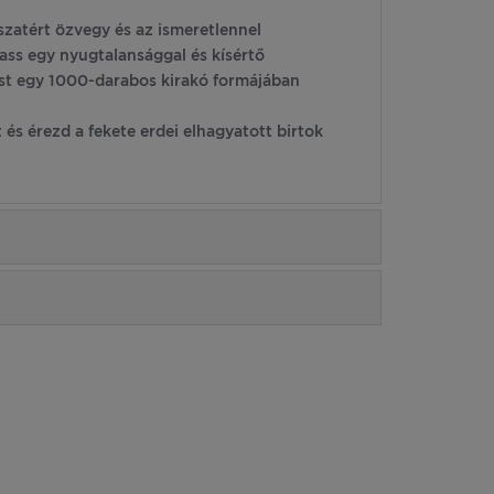
isszatért özvegy és az ismeretlennel
ass egy nyugtalansággal és kísértő
ost egy 1000-darabos kirakó formájában
és érezd a fekete erdei elhagyatott birtok