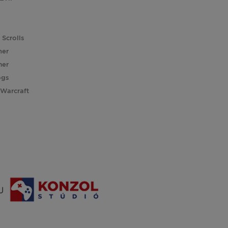
 Scrolls
her
er
ogs
 Warcraft