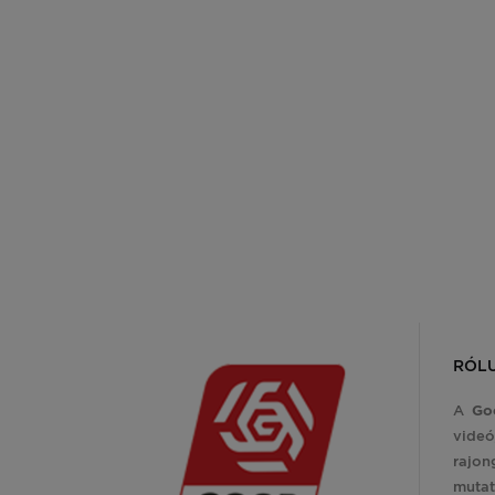
RÓL
A
Go
videó
rajon
mutat