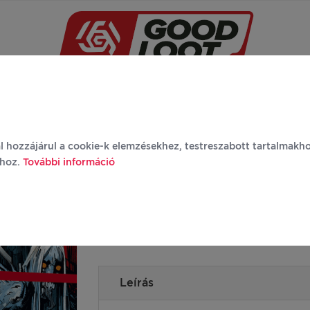
Újdonságok
Márkák
Termékek
Rólunk
G
l hozzájárul a cookie-k elemzésekhez, testreszabott tartalmakh
ához.
További információ
Comic Book Puzzle: The Witcher House of 
Leírás