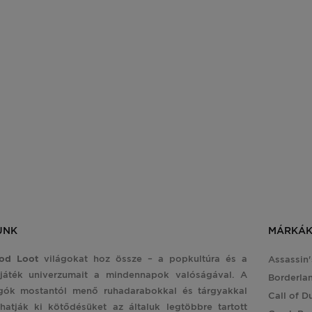
Comic Book Puzzle: Cyberpunk 
1000 darabos
ISMERD MEG A TERMÉ
UNK
MÁRKÁ
od Loot
világokat hoz össze – a popkultúra és a
Assassin
játék univerzumait a mindennapok valóságával. A
Borderla
gók mostantól menő ruhadarabokkal és tárgyakkal
Call of D
hatják ki kötődésüket az általuk legtöbbre tartott