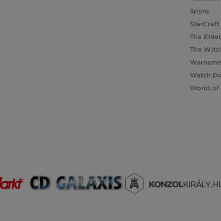
Spyro
StarCraft
The Elder
The Witc
Warhamm
Watch D
World of