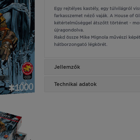
Egy rejtélyes kastély, egy túlvilágról v
farkasszemet néző vaják. A House of Gl
kétértelműséggel átszőtt történet - m
újragondolva.
Rakd össze Mike Mignola művészi képét 
hátborzongató légkörét.
Jellemzők
Technikai adatok