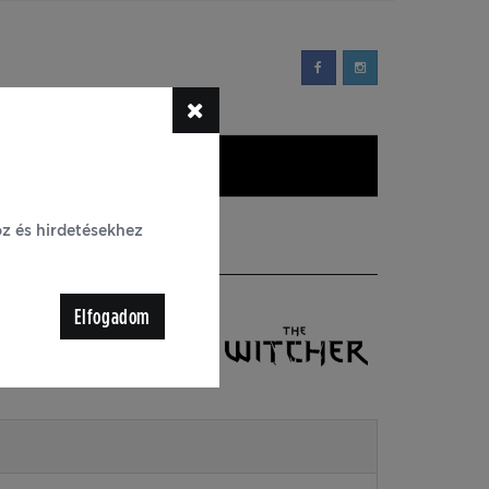
YIK
Blog
oz és hirdetésekhez
Glass 1000 darabos
Elfogadom