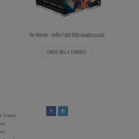
2077 Kickdown,
The Witcher - Griffin Fight 1000 darabos puzzle
The Witcher - Play
KET
ISMERD MEG A TERMÉKET
ISMER
K
's Creed
nds
uty