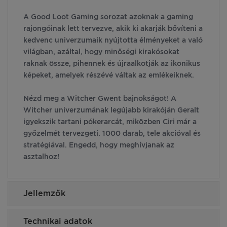
A Good Loot Gaming sorozat azoknak a gaming
rajongóinak lett tervezve, akik ki akarják bővíteni a
kedvenc univerzumaik nyújtotta élményeket a való
világban, azáltal, hogy minőségi kirakósokat
raknak össze, pihennek és újraalkotják az ikonikus
képeket, amelyek részévé váltak az emlékeiknek.
Nézd meg a Witcher Gwent bajnokságot! A
Witcher univerzumának legújabb kirakóján Geralt
igyekszik tartani pókerarcát, miközben Ciri már a
győzelmét tervezgeti. 1000 darab, tele akcióval és
stratégiával. Engedd, hogy meghívjanak az
asztalhoz!
Jellemzők
Technikai adatok