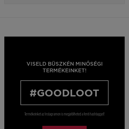
VISELD BÜSZKÉN MINŐSÉGI
TERMÉKEINKET!
#GOODLOOT
Termékeinket az Instagramon is megjelölheted a fenti hashtaggel!