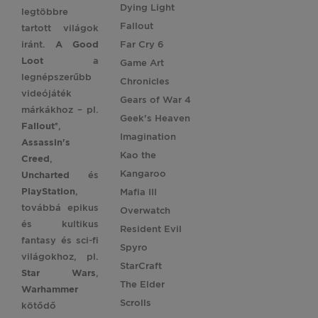
Dying Light
legtöbbre
Fallout
tartott világok
iránt.
A Good
Far Cry 6
Loot
a
Game Art
legnépszerűbb
Chronicles
videójáték
Gears of War 4
márkákhoz – pl.
Geek's Heaven
Fallout®
,
Imagination
Assassin's
Kao the
Creed
,
Kangaroo
Uncharted
és
PlayStation
,
Mafia III
továbbá epikus
Overwatch
és kultikus
Resident Evil
fantasy és sci-fi
Spyro
világokhoz, pl.
StarCraft
Star
Wars
,
The Elder
Warhammer
Scrolls
kötődő