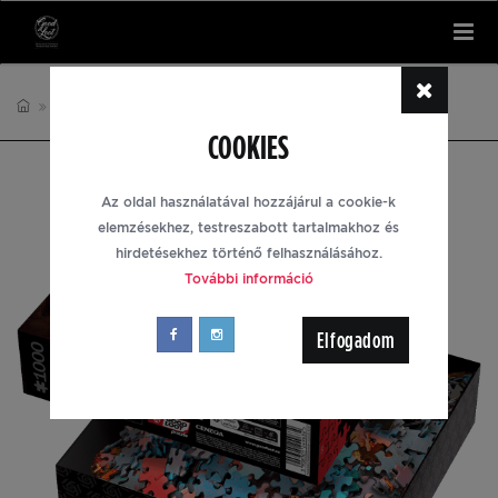
Tog
nav
PUZZLE
THE WITCHER
COOKIES
Az oldal használatával hozzájárul a cookie-k
elemzésekhez, testreszabott tartalmakhoz és
hirdetésekhez történő felhasználásához.
További információ
Elfogadom