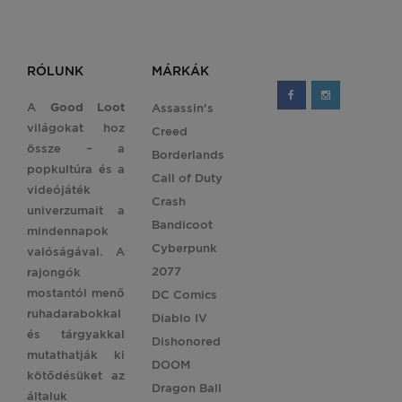
RÓLUNK
MÁRKÁK
A
Good Loot
Assassin's
világokat hoz
Creed
össze – a
Borderlands
popkultúra és a
Call of Duty
videójáték
Crash
univerzumait a
Bandicoot
mindennapok
Cyberpunk
valóságával. A
2077
rajongók
mostantól menő
DC Comics
ruhadarabokkal
Diablo IV
és tárgyakkal
Dishonored
mutathatják ki
DOOM
kötődésüket az
Dragon Ball
általuk