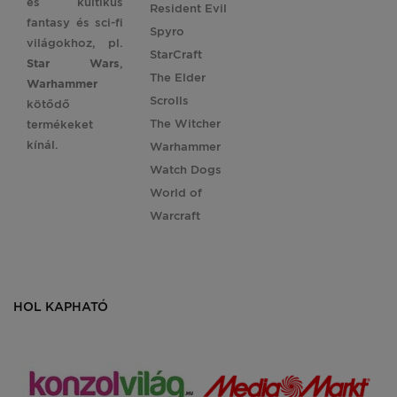
és kultikus
Resident Evil
fantasy és sci-fi
Spyro
világokhoz, pl.
StarCraft
Star
Wars
,
The Elder
Warhammer
Scrolls
kötődő
The Witcher
termékeket
kínál.
Warhammer
Watch Dogs
World of
Warcraft
HOL KAPHATÓ