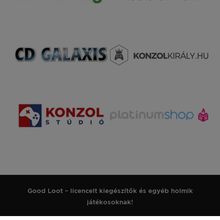
Good Loot – licencelt kiegészítők és egyéb holmik
játékosoknak!