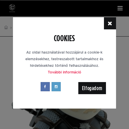
Tog
nav
KIEGÉSZÍTŐK
THE WITCHER
COOKIES
Az oldal használatával hozzájárul a cookie-k
elemzésekhez, testreszabott tartalmakhoz és
hirdetésekhez történő felhasználásához.
További információ
Elfogadom