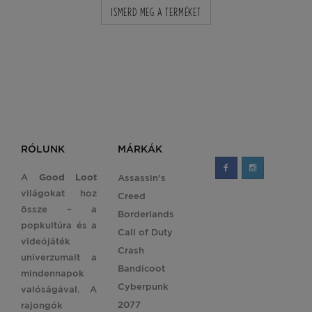
ISMERD MEG A TERMÉKET
RÓLUNK
MÁRKÁK
A
Good Loot
Assassin's
világokat hoz
Creed
össze – a
Borderlands
popkultúra és a
Call of Duty
videójáték
Crash
univerzumait a
Bandicoot
mindennapok
Cyberpunk
valóságával. A
2077
rajongók