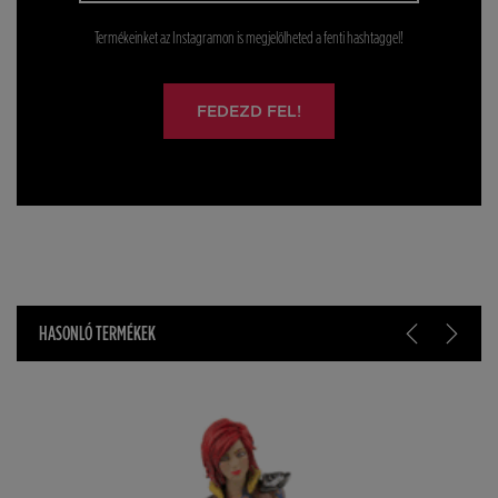
Termékeinket az Instagramon is megjelölheted a fenti hashtaggel!
FEDEZD FEL!
HASONLÓ TERMÉKEK