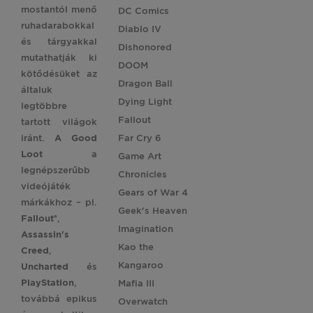
mostantól menő
DC Comics
ruhadarabokkal
Diablo IV
és tárgyakkal
Dishonored
mutathatják ki
DOOM
kötődésüket az
Dragon Ball
általuk
Dying Light
legtöbbre
Fallout
tartott világok
iránt.
A Good
Far Cry 6
Loot
a
Game Art
legnépszerűbb
Chronicles
videójáték
Gears of War 4
márkákhoz – pl.
Geek's Heaven
Fallout®
,
Imagination
Assassin's
Kao the
Creed
,
Kangaroo
Uncharted
és
PlayStation
,
Mafia III
továbbá epikus
Overwatch