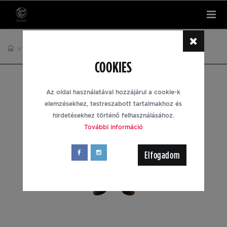
Tog
nav
KIEGÉSZÍTŐK
THE WITCHER
COOKIES
Az oldal használatával hozzájárul a cookie-k
elemzésekhez, testreszabott tartalmakhoz és
hirdetésekhez történő felhasználásához.
További információ
Elfogadom