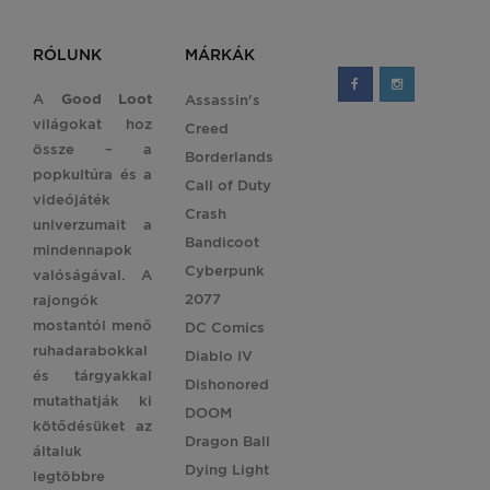
RÓLUNK
MÁRKÁK
A
Good Loot
Assassin's
világokat hoz
Creed
össze – a
Borderlands
popkultúra és a
Call of Duty
videójáték
Crash
univerzumait a
Bandicoot
mindennapok
Cyberpunk
valóságával. A
2077
rajongók
mostantól menő
DC Comics
ruhadarabokkal
Diablo IV
és tárgyakkal
Dishonored
mutathatják ki
DOOM
kötődésüket az
Dragon Ball
általuk
Dying Light
legtöbbre