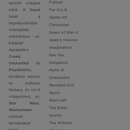
Fallout
tartott világok
iránt.
A Good
Far Cry 6
Loot
a
Game Art
legnépszerűbb
Chronicles
videójáték
Gears of War 4
márkákhoz – pl.
Geek's Heaven
Fallout®
,
Imagination
Assassin's
Kao the
Creed
,
Kangaroo
Uncharted
és
PlayStation
,
Mafia III
továbbá epikus
Overwatch
és kultikus
Resident Evil
fantasy és sci-fi
Spyro
világokhoz, pl.
StarCraft
Star
Wars
,
The Elder
Warhammer
Scrolls
kötődő
The Witcher
termékeket
kínál.