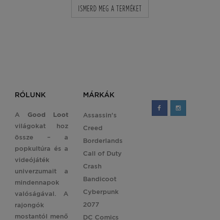
ISMERD MEG A TERMÉKET
RÓLUNK
MÁRKÁK
A
Good Loot
Assassin's
világokat hoz
Creed
össze – a
Borderlands
popkultúra és a
Call of Duty
videójáték
Crash
univerzumait a
Bandicoot
mindennapok
Cyberpunk
valóságával. A
2077
rajongók
mostantól menő
DC Comics