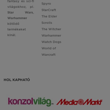
fantasy és sci-fi
Spyro
világokhoz, pl.
StarCraft
Star
Wars
,
The Elder
Warhammer
Scrolls
kötődő
The Witcher
termékeket
kínál.
Warhammer
Watch Dogs
World of
Warcraft
HOL KAPHATÓ