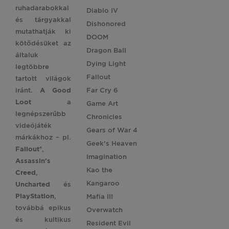
ruhadarabokkal
Diablo IV
és tárgyakkal
Dishonored
mutathatják ki
DOOM
kötődésüket az
Dragon Ball
általuk
Dying Light
legtöbbre
Fallout
tartott világok
iránt.
A Good
Far Cry 6
Loot
a
Game Art
legnépszerűbb
Chronicles
videójáték
Gears of War 4
márkákhoz – pl.
Geek's Heaven
Fallout®
,
Imagination
Assassin's
Kao the
Creed
,
Kangaroo
Uncharted
és
PlayStation
,
Mafia III
továbbá epikus
Overwatch
és kultikus
Resident Evil