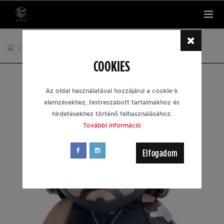
Tog
nav
KIEGÉSZÍTŐK
CYBERPUNK 2077
COOKIES
Az oldal használatával hozzájárul a cookie-k
elemzésekhez, testreszabott tartalmakhoz és
hirdetésekhez történő felhasználásához.
További információ
Elfogadom