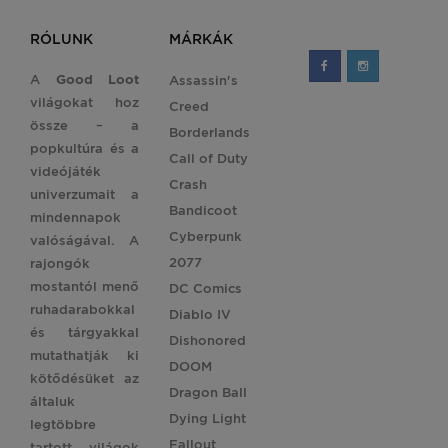
RÓLUNK
MÁRKÁK
A
Good Loot
Assassin's
világokat hoz
Creed
össze – a
Borderlands
popkultúra és a
Call of Duty
videójáték
Crash
univerzumait a
Bandicoot
mindennapok
Cyberpunk
valóságával. A
2077
rajongók
mostantól menő
DC Comics
ruhadarabokkal
Diablo IV
és tárgyakkal
Dishonored
mutathatják ki
DOOM
kötődésüket az
Dragon Ball
általuk
Dying Light
legtöbbre
Fallout
tartott világok