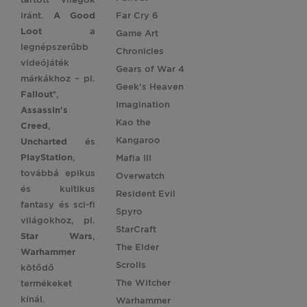
iránt.
A Good
Far Cry 6
Loot
a
Game Art
legnépszerűbb
Chronicles
videójáték
Gears of War 4
márkákhoz – pl.
Geek's Heaven
Fallout®
,
Imagination
Assassin's
Kao the
Creed
,
Kangaroo
Uncharted
és
PlayStation
,
Mafia III
továbbá epikus
Overwatch
és kultikus
Resident Evil
fantasy és sci-fi
Spyro
világokhoz, pl.
StarCraft
Star
Wars
,
The Elder
Warhammer
Scrolls
kötődő
The Witcher
termékeket
kínál.
Warhammer