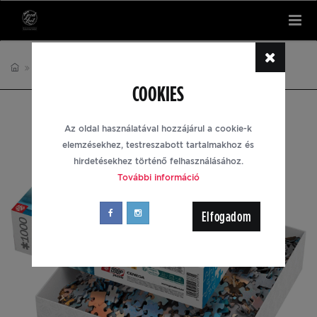
Tog
nav
PUZZLE
IMAGINATION
COOKIES
Az oldal használatával hozzájárul a cookie-k
elemzésekhez, testreszabott tartalmakhoz és
hirdetésekhez történő felhasználásához.
További információ
Elfogadom