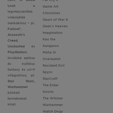
Loot
a
Game Art
legnépszerűbb
Chronicles
videójáték
Gears of War 4
márkákhoz – pl.
Geek's Heaven
Fallout®
,
Imagination
Assassin's
Kao the
Creed
,
Kangaroo
Uncharted
és
PlayStation
,
Mafia III
továbbá epikus
Overwatch
és kultikus
Resident Evil
fantasy és sci-fi
Spyro
világokhoz, pl.
StarCraft
Star
Wars
,
The Elder
Warhammer
Scrolls
kötődő
The Witcher
termékeket
kínál.
Warhammer
Watch Dogs