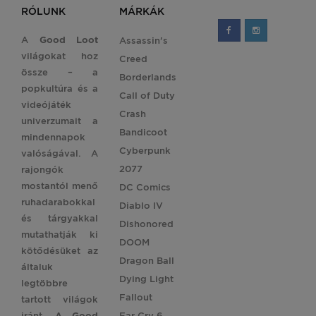
RÓLUNK
MÁRKÁK
A
Good Loot
Assassin's
világokat hoz
Creed
össze – a
Borderlands
popkultúra és a
Call of Duty
videójáték
Crash
univerzumait a
Bandicoot
mindennapok
Cyberpunk
valóságával. A
2077
rajongók
mostantól menő
DC Comics
ruhadarabokkal
Diablo IV
és tárgyakkal
Dishonored
mutathatják ki
DOOM
kötődésüket az
Dragon Ball
általuk
Dying Light
legtöbbre
Fallout
tartott világok
iránt.
A Good
Far Cry 6