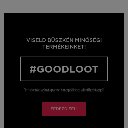
VISELD BÜSZKÉN MINŐSÉGI
TERMÉKEINKET!
#GOODLOOT
Termékeinket az Instagramon is megjelölheted a fenti hashtaggel!
FEDEZD FEL!