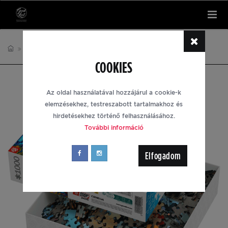
Tog
nav
PUZZLE
IMAGINATION
COOKIES
Az oldal használatával hozzájárul a cookie-k
elemzésekhez, testreszabott tartalmakhoz és
hirdetésekhez történő felhasználásához.
További információ
Elfogadom