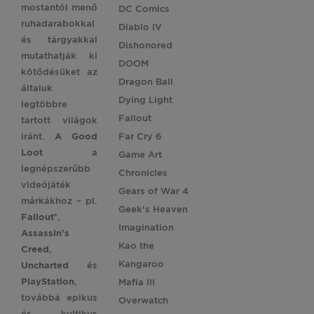
mostantól menő
DC Comics
ruhadarabokkal
Diablo IV
és tárgyakkal
Dishonored
mutathatják ki
DOOM
kötődésüket az
Dragon Ball
általuk
Dying Light
legtöbbre
Fallout
tartott világok
iránt.
A Good
Far Cry 6
Loot
a
Game Art
legnépszerűbb
Chronicles
videójáték
Gears of War 4
márkákhoz – pl.
Geek's Heaven
Fallout®
,
Imagination
Assassin's
Kao the
Creed
,
Kangaroo
Uncharted
és
PlayStation
,
Mafia III
továbbá epikus
Overwatch
és kultikus