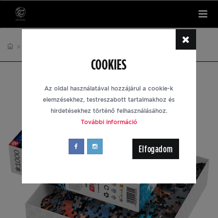
Tog
nav
PUZZLE
IMAGINATION
COOKIES
Az oldal használatával hozzájárul a cookie-k
elemzésekhez, testreszabott tartalmakhoz és
hirdetésekhez történő felhasználásához.
További információ
Elfogadom