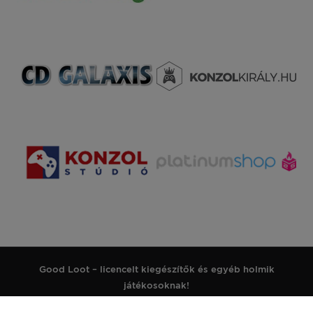
Good Loot – licencelt kiegészítők és egyéb holmik
játékosoknak!
Termékek
Márkák
Rólunk
GYIK
Kapcsolat