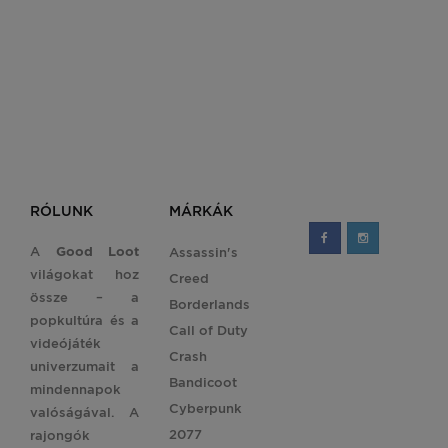
RÓLUNK
MÁRKÁK
A
Good Loot
Assassin's
világokat hoz
Creed
össze – a
Borderlands
popkultúra és a
Call of Duty
videójáték
Crash
univerzumait a
Bandicoot
mindennapok
Cyberpunk
valóságával. A
2077
rajongók