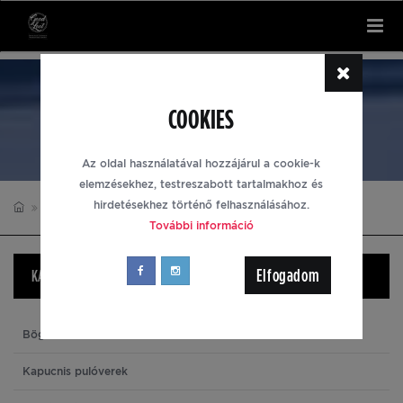
Tog
nav
ASSASSIN'S CREED
COOKIES
Az oldal használatával hozzájárul a cookie-k
elemzésekhez, testreszabott tartalmakhoz és
hirdetésekhez történő felhasználásához.
ASSASSIN'S CREED
ZOKNIK
További információ
Elfogadom
KATEGÓRIÁK
Bögrék
Kapucnis pulóverek