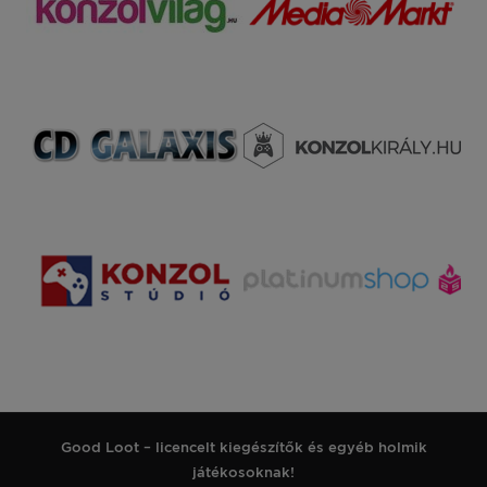
Good Loot – licencelt kiegészítők és egyéb holmik
játékosoknak!