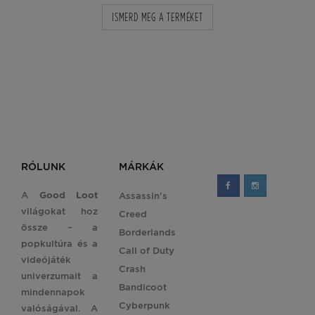
ISMERD MEG A TERMÉKET
RÓLUNK
MÁRKÁK
A
Good Loot
Assassin's
világokat hoz
Creed
össze – a
Borderlands
popkultúra és a
Call of Duty
videójáték
Crash
univerzumait a
Bandicoot
mindennapok
Cyberpunk
valóságával. A