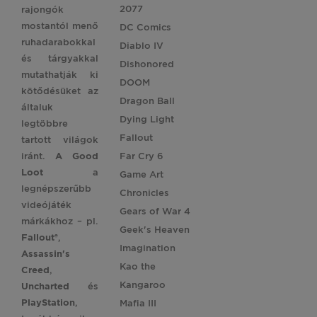
2077
rajongók
mostantól menő
DC Comics
ruhadarabokkal
Diablo IV
és tárgyakkal
Dishonored
mutathatják ki
DOOM
kötődésüket az
Dragon Ball
általuk
Dying Light
legtöbbre
Fallout
tartott világok
iránt.
A Good
Far Cry 6
Loot
a
Game Art
legnépszerűbb
Chronicles
videójáték
Gears of War 4
márkákhoz – pl.
Geek's Heaven
Fallout®
,
Imagination
Assassin's
Kao the
Creed
,
Kangaroo
Uncharted
és
PlayStation
,
Mafia III