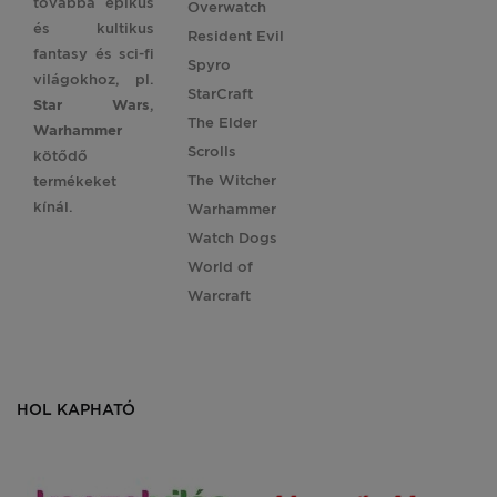
továbbá epikus
Overwatch
és kultikus
Resident Evil
fantasy és sci-fi
Spyro
világokhoz, pl.
StarCraft
Star
Wars
,
The Elder
Warhammer
Scrolls
kötődő
The Witcher
termékeket
kínál.
Warhammer
Watch Dogs
World of
Warcraft
HOL KAPHATÓ