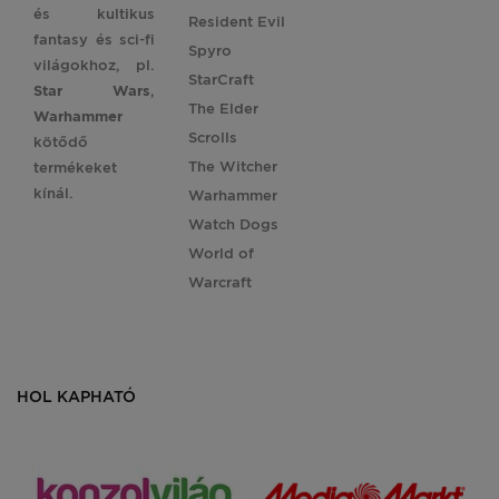
és kultikus
Resident Evil
fantasy és sci-fi
Spyro
világokhoz, pl.
StarCraft
Star
Wars
,
The Elder
Warhammer
Scrolls
kötődő
The Witcher
termékeket
kínál.
Warhammer
Watch Dogs
World of
Warcraft
HOL KAPHATÓ