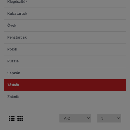
Kiegészítők
Kulcstartók
Övek
Pénztárcák
Pólók
Puzzle
Sapkák
Táskák
Zoknik