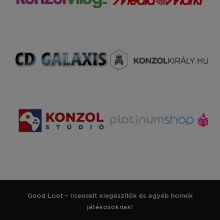
Good Loot – licencelt kiegészítők és egyéb holmik
játékosoknak!