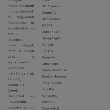
rajongók
mostantól menő
DC Comics
ruhadarabokkal
Diablo IV
és tárgyakkal
Dishonored
mutathatják ki
DOOM
kötődésüket az
Dragon Ball
általuk
Dying Light
legtöbbre
Fallout
tartott világok
iránt.
A Good
Far Cry 6
Loot
a
Game Art
legnépszerűbb
Chronicles
videójáték
Gears of War 4
márkákhoz – pl.
Geek's Heaven
Fallout®
,
Imagination
Assassin's
Kao the
Creed
,
Kangaroo
Uncharted
és
PlayStation
,
Mafia III
továbbá epikus
Overwatch