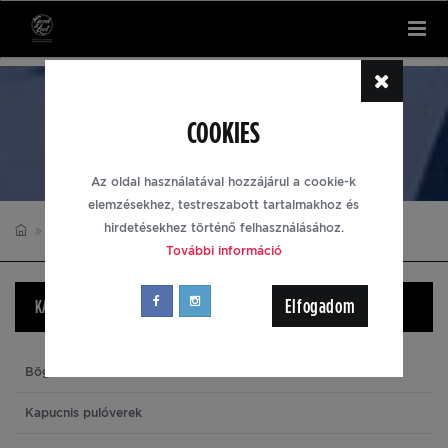
Tog
nav
ASSASSIN'S CREED
COOKIES
Az oldal használatával hozzájárul a cookie-k
elemzésekhez, testreszabott tartalmakhoz és
hirdetésekhez történő felhasználásához.
ASSASSIN'S CREED
TÁSKÁK
További információ
Elfogadom
KATEGÓRIÁK
Bögrék
Kapucnis pulóverek