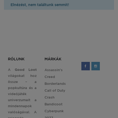
Elnézést, nem találtunk semmit!
RÓLUNK
MÁRKÁK
A
Good Loot
Assassin's
világokat hoz
Creed
össze – a
Borderlands
popkultúra és a
Call of Duty
videójáték
Crash
univerzumait a
Bandicoot
mindennapok
Cyberpunk
valóságával. A
2077