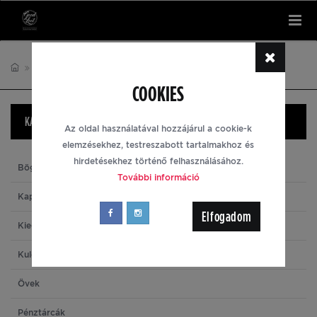
Tog
nav
FAR CRY 6
COOKIES
KATEGÓRIÁK
Az oldal használatával hozzájárul a cookie-k
elemzésekhez, testreszabott tartalmakhoz és
hirdetésekhez történő felhasználásához.
Bögrék
További információ
Kapucnis pulóverek
Elfogadom
Kiegészítők
Kulcstartók
Övek
Pénztárcák