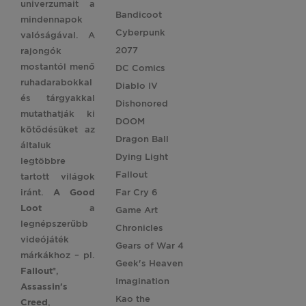
univerzumait a
Bandicoot
mindennapok
Cyberpunk
valóságával. A
2077
rajongók
mostantól menő
DC Comics
ruhadarabokkal
Diablo IV
és tárgyakkal
Dishonored
mutathatják ki
DOOM
kötődésüket az
Dragon Ball
általuk
Dying Light
legtöbbre
Fallout
tartott világok
iránt.
A Good
Far Cry 6
Loot
a
Game Art
legnépszerűbb
Chronicles
videójáték
Gears of War 4
márkákhoz – pl.
Geek's Heaven
Fallout®
,
Imagination
Assassin's
Kao the
Creed
,