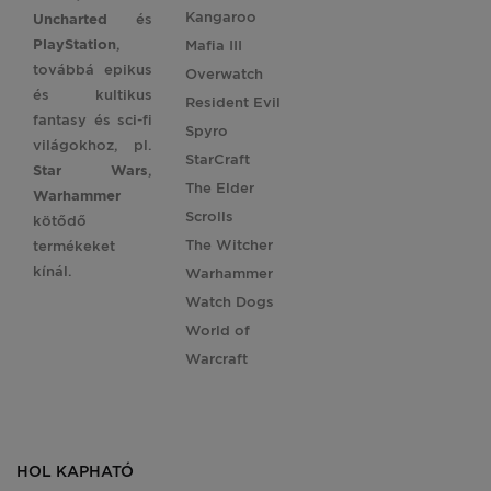
Kangaroo
Uncharted
és
PlayStation
,
Mafia III
továbbá epikus
Overwatch
és kultikus
Resident Evil
fantasy és sci-fi
Spyro
világokhoz, pl.
StarCraft
Star
Wars
,
The Elder
Warhammer
Scrolls
kötődő
The Witcher
termékeket
kínál.
Warhammer
Watch Dogs
World of
Warcraft
HOL KAPHATÓ