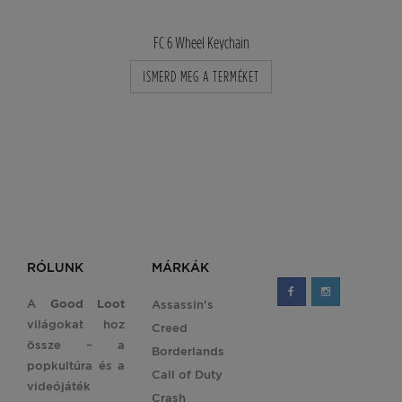
FC 6 Wheel Keychain
ISMERD MEG A TERMÉKET
RÓLUNK
MÁRKÁK
A
Good Loot
Assassin's
világokat hoz
Creed
össze – a
Borderlands
popkultúra és a
Call of Duty
videójáték
Crash