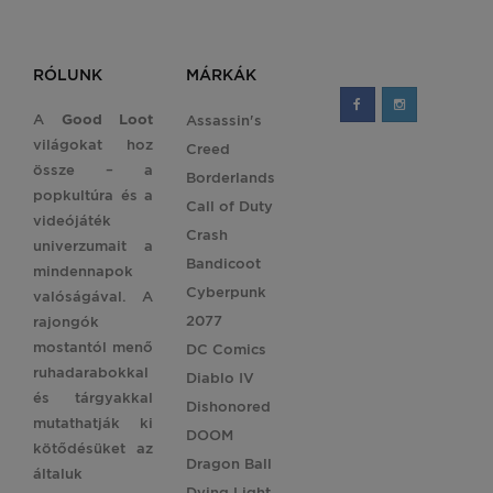
RÓLUNK
MÁRKÁK
A
Good Loot
Assassin's
világokat hoz
Creed
össze – a
Borderlands
popkultúra és a
Call of Duty
videójáték
Crash
univerzumait a
Bandicoot
mindennapok
Cyberpunk
valóságával. A
2077
rajongók
mostantól menő
DC Comics
ruhadarabokkal
Diablo IV
és tárgyakkal
Dishonored
mutathatják ki
DOOM
kötődésüket az
Dragon Ball
általuk
Dying Light