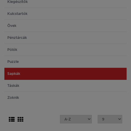
Kiegészítők
Kulcstartók
Övek
Pénztárcák
Pólók
Puzzle
Sapkák
Táskák
Zoknik