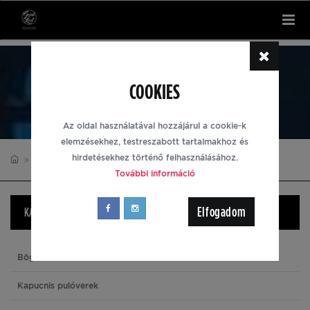
Tog
nav
MAFIA III
COOKIES
Az oldal használatával hozzájárul a cookie-k
elemzésekhez, testreszabott tartalmakhoz és
hirdetésekhez történő felhasználásához.
MAFIA III
SAPKÁK
További információ
Elfogadom
KATEGÓRIÁK
Bögrék
Kapucnis pulóverek