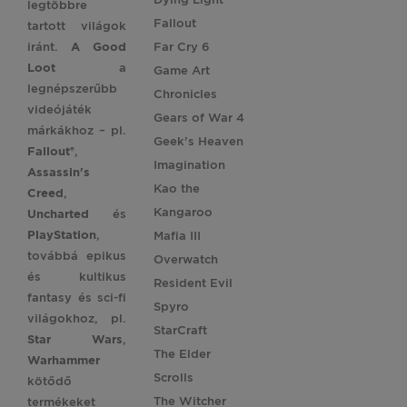
legtöbbre
Fallout
tartott világok
iránt.
A Good
Far Cry 6
Loot
a
Game Art
legnépszerűbb
Chronicles
videójáték
Gears of War 4
márkákhoz – pl.
Geek's Heaven
Fallout®
,
Imagination
Assassin's
Kao the
Creed
,
Kangaroo
Uncharted
és
PlayStation
,
Mafia III
továbbá epikus
Overwatch
és kultikus
Resident Evil
fantasy és sci-fi
Spyro
világokhoz, pl.
StarCraft
Star
Wars
,
The Elder
Warhammer
Scrolls
kötődő
The Witcher
termékeket