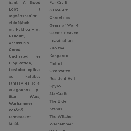
iránt.
A Good
Far Cry 6
Loot
a
Game Art
legnépszerűbb
Chronicles
videójáték
Gears of War 4
márkákhoz – pl.
Geek's Heaven
Fallout®
,
Imagination
Assassin's
Kao the
Creed
,
Kangaroo
Uncharted
és
PlayStation
,
Mafia III
továbbá epikus
Overwatch
és kultikus
Resident Evil
fantasy és sci-fi
Spyro
világokhoz, pl.
StarCraft
Star
Wars
,
The Elder
Warhammer
Scrolls
kötődő
The Witcher
termékeket
kínál.
Warhammer