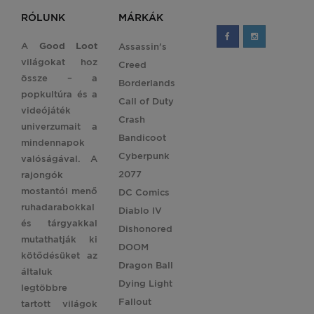
RÓLUNK
MÁRKÁK
A
Good Loot
Assassin's
világokat hoz
Creed
össze – a
Borderlands
popkultúra és a
Call of Duty
videójáték
Crash
univerzumait a
Bandicoot
mindennapok
Cyberpunk
valóságával. A
2077
rajongók
mostantól menő
DC Comics
ruhadarabokkal
Diablo IV
és tárgyakkal
Dishonored
mutathatják ki
DOOM
kötődésüket az
Dragon Ball
általuk
Dying Light
legtöbbre
Fallout
tartott világok