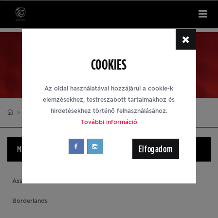
Tog
nav
PÉNZTÁRCÁK
COOKIES
Az oldal használatával hozzájárul a cookie-k
elemzésekhez, testreszabott tartalmakhoz és
hirdetésekhez történő felhasználásához.
PÉNZTÁRCÁK
DOOM
További információ
Elfogadom
MÁRKÁK
Assassin's Creed
Borderlands