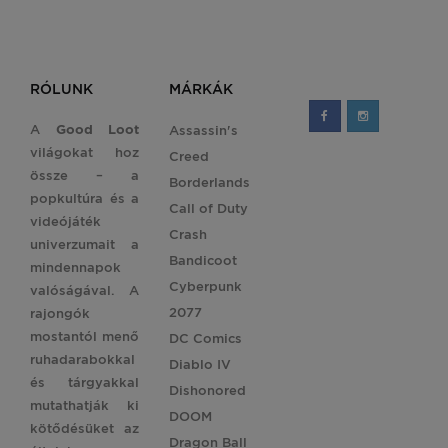
RÓLUNK
MÁRKÁK
A
Good Loot
Assassin's
világokat hoz
Creed
össze – a
Borderlands
popkultúra és a
Call of Duty
videójáték
Crash
univerzumait a
Bandicoot
mindennapok
Cyberpunk
valóságával. A
2077
rajongók
mostantól menő
DC Comics
ruhadarabokkal
Diablo IV
és tárgyakkal
Dishonored
mutathatják ki
DOOM
kötődésüket az
Dragon Ball