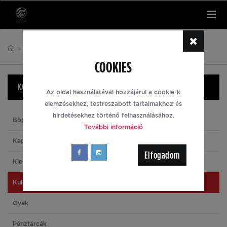
Tog
nav
DISHONORED
KULCSTARTÓK
COOKIES
KATEGÓRIÁK
Az oldal használatával hozzájárul a cookie-k
elemzésekhez, testreszabott tartalmakhoz és
hirdetésekhez történő felhasználásához.
Bögrék
További információ
Kapucnis pulóverek
Elfogadom
Kiegészítők
Kulcstartók
Övek
Pénztárcák