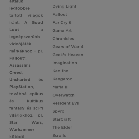
általuk
Dying Light
legtöbbre
Fallout
tartott világok
iránt.
A Good
Far Cry 6
Loot
a
Game Art
legnépszerűbb
Chronicles
videójáték
Gears of War 4
márkákhoz – pl.
Geek's Heaven
Fallout®
,
Imagination
Assassin's
Kao the
Creed
,
Kangaroo
Uncharted
és
PlayStation
,
Mafia III
továbbá epikus
Overwatch
és kultikus
Resident Evil
fantasy és sci-fi
Spyro
világokhoz, pl.
StarCraft
Star
Wars
,
The Elder
Warhammer
Scrolls
kötődő