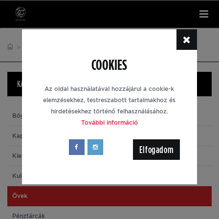
Tog
nav
DISHONORED
ÖVEK
COOKIES
KATEGÓRIÁK
Az oldal használatával hozzájárul a cookie-k
elemzésekhez, testreszabott tartalmakhoz és
hirdetésekhez történő felhasználásához.
Bögrék
További információ
Kapucnis pulóverek
Elfogadom
Kiegészítők
Kulcstartók
Övek
Pénztárcák