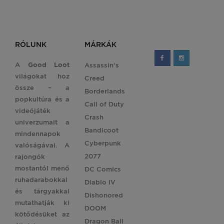
RÓLUNK
MÁRKÁK
A
Good Loot
Assassin's
világokat hoz
Creed
össze – a
Borderlands
popkultúra és a
Call of Duty
videójáték
Crash
univerzumait a
Bandicoot
mindennapok
Cyberpunk
valóságával. A
2077
rajongók
mostantól menő
DC Comics
ruhadarabokkal
Diablo IV
és tárgyakkal
Dishonored
mutathatják ki
DOOM
kötődésüket az
Dragon Ball