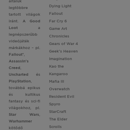
általuk
Dying Light
legtöbbre
Fallout
tartott világok
iránt.
A Good
Far Cry 6
Loot
a
Game Art
legnépszerűbb
Chronicles
videójáték
Gears of War 4
márkákhoz – pl.
Geek's Heaven
Fallout®
,
Imagination
Assassin's
Kao the
Creed
,
Kangaroo
Uncharted
és
PlayStation
,
Mafia III
továbbá epikus
Overwatch
és kultikus
Resident Evil
fantasy és sci-fi
Spyro
világokhoz, pl.
StarCraft
Star
Wars
,
The Elder
Warhammer
Scrolls
kötődő