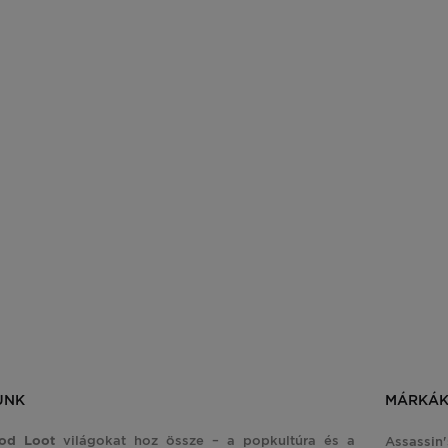
Borderlands 3 - Gun with Le
ISMERD MEG A TERMÉ
UNK
MÁRKÁ
od Loot
világokat hoz össze – a popkultúra és a
Assassin