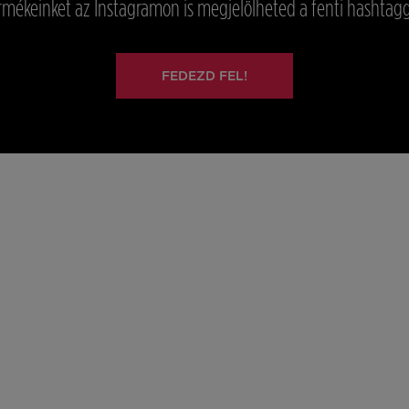
rmékeinket az Instagramon is megjelölheted a fenti hashtagg
FEDEZD FEL!