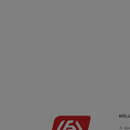
RÓL
A
Go