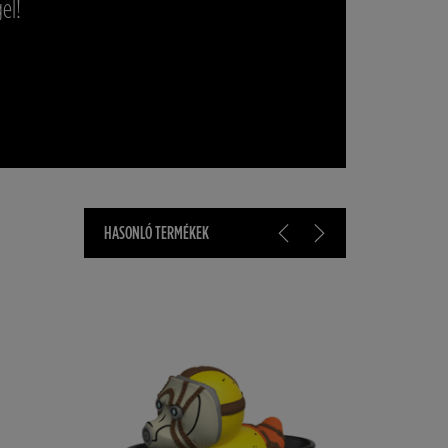
el!
HASONLÓ TERMÉKEK