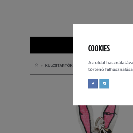
COOKIES
Nyitólap
Az oldal használatáva
KULCSTARTÓK
BORDERLANDS
történő felhasználás