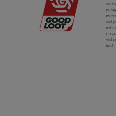
videó
rajon
mutat
világ
márk
PlayS
világ
kínál.