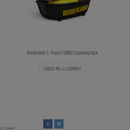
gs T-Shirt
Borderlands 3 - Psycho TUBBZ Cosplaying Duck
Borderla
KET
ISMERD MEG A TERMÉKET
ISMER
K
's Creed