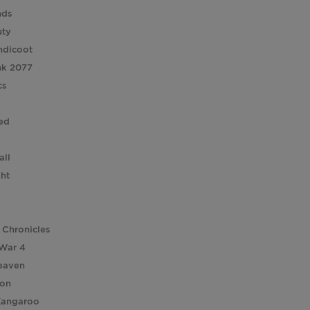
nds
uty
ndicoot
nk 2077
cs
ed
all
ght
 Chronicles
 War 4
eaven
ion
Kangaroo