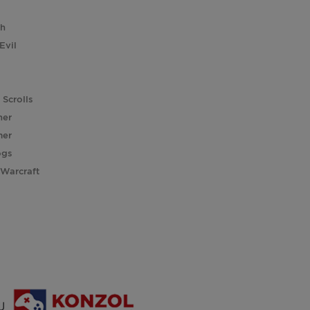
ch
Evil
 Scrolls
her
er
ogs
 Warcraft