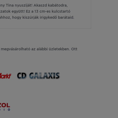
ny Tina nyusziját! Akaszd kabátodra,
zatok együtt! Ez a 13 cm-es kulcstartó
hhoz, hogy kiszúrják irigykedő barátaid.
 megvásárolható az alábbi üzletekben. Ott