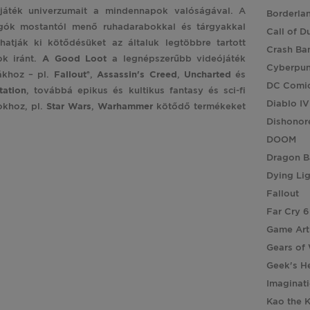
játék univerzumait a mindennapok valóságával. A
Borderla
gók mostantól menő ruhadarabokkal és tárgyakkal
Call of D
hatják ki kötődésüket az általuk legtöbbre tartott
Crash Ba
ok iránt.
A Good Loot
a legnépszerűbb videójáték
Cyberpu
ákhoz – pl.
Fallout®
,
Assassin's
Creed
,
Uncharted
és
DC Comi
tation
, továbbá epikus és kultikus fantasy és sci-fi
Diablo IV
okhoz, pl.
Star
Wars
,
Warhammer
kötődő termékeket
Dishonor
DOOM
Dragon B
Dying Li
Fallout
Far Cry 6
Game Art
Gears of
Geek's H
Imaginat
Kao the 