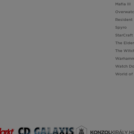
Mafia III
Overwat
Resident 
Spyro
StarCraft
The Elder
The Witc
Warhamm
Watch D
World of