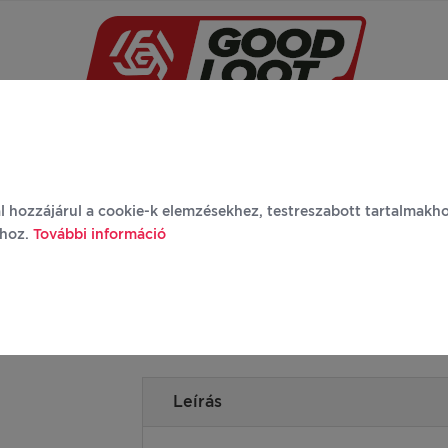
Újdonságok
Márkák
Termékek
Rólunk
G
l hozzájárul a cookie-k elemzésekhez, testreszabott tartalmakh
ához.
További információ
Borderlands 3 - Tiny Tina Rabbit Keyring 
Leírás