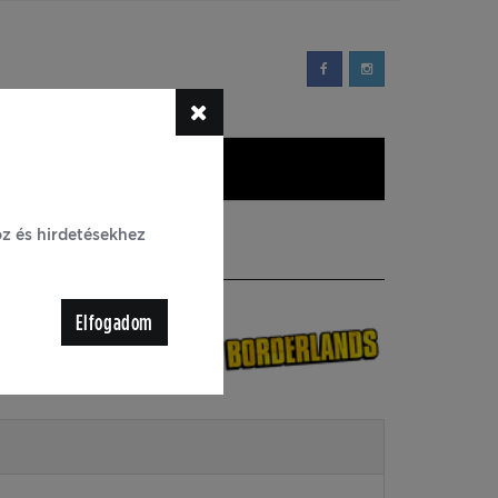
YIK
Blog
oz és hirdetésekhez
Plush
Elfogadom