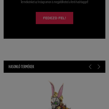
Termékeinket az Instagramon is megjelölheted a fenti hashtaggel!
FEDEZD FEL!
HASONLÓ TERMÉKEK