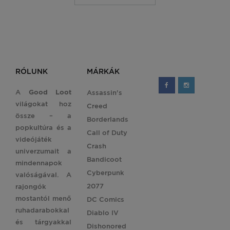
RÓLUNK
MÁRKÁK
A
Good Loot
Assassin's
világokat hoz
Creed
össze – a
Borderlands
popkultúra és a
Call of Duty
videójáték
Crash
univerzumait a
Bandicoot
mindennapok
Cyberpunk
valóságával. A
2077
rajongók
mostantól menő
DC Comics
ruhadarabokkal
Diablo IV
és tárgyakkal
Dishonored