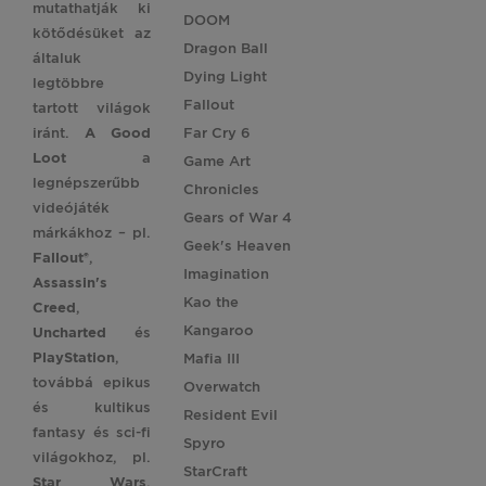
mutathatják ki
DOOM
kötődésüket az
Dragon Ball
általuk
Dying Light
legtöbbre
Fallout
tartott világok
iránt.
A Good
Far Cry 6
Loot
a
Game Art
legnépszerűbb
Chronicles
videójáték
Gears of War 4
márkákhoz – pl.
Geek's Heaven
Fallout®
,
Imagination
Assassin's
Kao the
Creed
,
Kangaroo
Uncharted
és
PlayStation
,
Mafia III
továbbá epikus
Overwatch
és kultikus
Resident Evil
fantasy és sci-fi
Spyro
világokhoz, pl.
StarCraft
Star
Wars
,