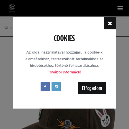
Tog
nav
SAPKÁK
BORDERLANDS
COOKIES
Az oldal használatával hozzájárul a cookie-k
elemzésekhez, testreszabott tartalmakhoz és
hirdetésekhez történő felhasználásához.
További információ
Elfogadom