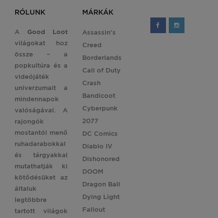
RÓLUNK
MÁRKÁK
A
Good Loot
Assassin's
világokat hoz
Creed
össze – a
Borderlands
popkultúra és a
Call of Duty
videójáték
Crash
univerzumait a
Bandicoot
mindennapok
Cyberpunk
valóságával. A
2077
rajongók
mostantól menő
DC Comics
ruhadarabokkal
Diablo IV
és tárgyakkal
Dishonored
mutathatják ki
DOOM
kötődésüket az
Dragon Ball
általuk
Dying Light
legtöbbre
Fallout
tartott világok