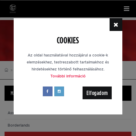
Tog
nav
KULCSTARTÓK
COOKIES
Az oldal használatával hozzájárul a cookie-k
elemzésekhez, testreszabott tartalmakhoz és
hirdetésekhez történő felhasználásához.
KULCSTARTÓK
CALL OF DUTY
További információ
Elfogadom
MÁRKÁK
Assassin's Creed
Borderlands