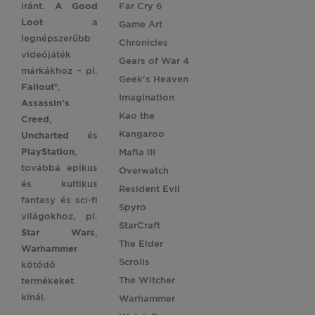
iránt.
A Good
Far Cry 6
Loot
a
Game Art
legnépszerűbb
Chronicles
videójáték
Gears of War 4
márkákhoz – pl.
Geek's Heaven
Fallout®
,
Imagination
Assassin's
Kao the
Creed
,
Kangaroo
Uncharted
és
PlayStation
,
Mafia III
továbbá epikus
Overwatch
és kultikus
Resident Evil
fantasy és sci-fi
Spyro
világokhoz, pl.
StarCraft
Star
Wars
,
The Elder
Warhammer
Scrolls
kötődő
The Witcher
termékeket
kínál.
Warhammer