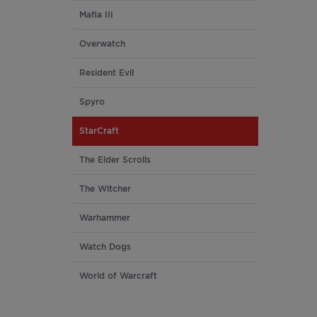
Mafia III
Overwatch
Resident Evil
Spyro
StarCraft
The Elder Scrolls
The Witcher
Warhammer
Watch Dogs
World of Warcraft