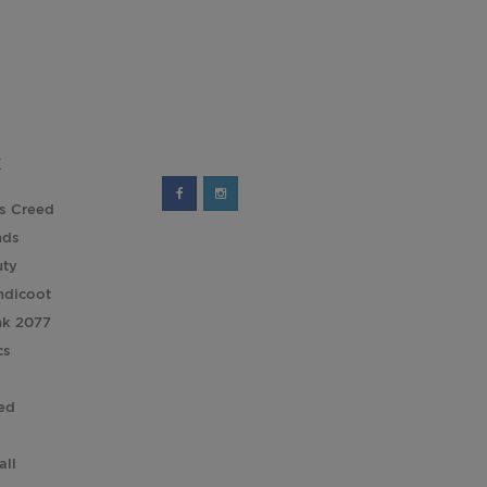
K
's Creed
nds
uty
ndicoot
nk 2077
cs
ed
all