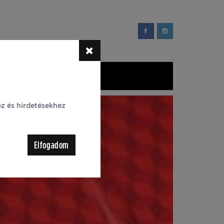
YIK
Blog
oz és hirdetésekhez
Elfogadom
sznek