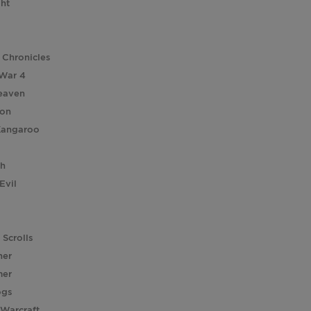
ght
 Chronicles
 War 4
eaven
ion
Kangaroo
ch
Evil
 Scrolls
her
er
ogs
 Warcraft