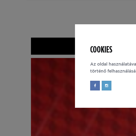
COOKIES
Nyitólap
Az oldal használatáva
történő felhasználás
Újab