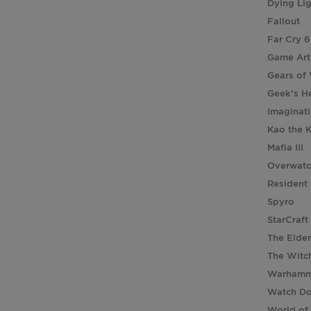
Dying Li
Fallout
Far Cry 6
Game Art
Gears of
Geek's H
Imaginat
Kao the 
Mafia III
Overwat
Resident 
Spyro
StarCraft
The Elder
The Witc
Warhamm
Watch D
World of