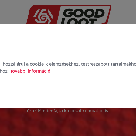
Újdonságok
Márkák
Termékek
Rólunk
G
l hozzájárul a cookie-k elemzésekhez, testreszabott tartalmakh
ához.
További információ
KULCSTARTÓK
b kihagyhatatlan ajánlat. Válassz közülük – a kulcsaid hálásak le
érte! Mindenfajta kulccsal kompatibilis.