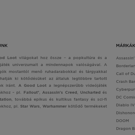
UNK
MÁRKÁ
od Loot
világokat hoz össze – a popkultúra és a
Assassin
játék univerzumait a mindennapok valóságával. A
Borderla
gók mostantól menő ruhadarabokkal és tárgyakkal
Call of D
hatják ki kötődésüket az általuk legtöbbre tartott
Crash Ba
ok iránt.
A Good Loot
a legnépszerűbb videójáték
Cyberpu
ákhoz – pl.
Fallout®
,
Assassin's
Creed
,
Uncharted
és
DC Comi
tation
, továbbá epikus és kultikus fantasy és sci-fi
Diablo IV
okhoz, pl.
Star
Wars
,
Warhammer
kötődő termékeket
Dishonor
DOOM
Dragon B