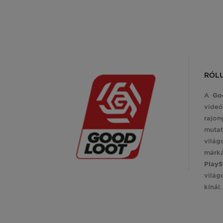
RÓL
A
Go
videó
rajon
mutat
világ
márk
PlayS
világ
kínál.