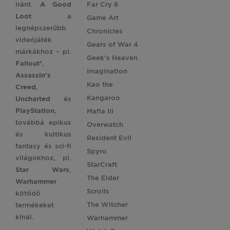
iránt.
A Good
Far Cry 6
Loot
a
Game Art
legnépszerűbb
Chronicles
videójáték
Gears of War 4
márkákhoz – pl.
Geek's Heaven
Fallout®
,
Imagination
Assassin's
Kao the
Creed
,
Kangaroo
Uncharted
és
PlayStation
,
Mafia III
továbbá epikus
Overwatch
és kultikus
Resident Evil
fantasy és sci-fi
Spyro
világokhoz, pl.
StarCraft
Star
Wars
,
The Elder
Warhammer
Scrolls
kötődő
The Witcher
termékeket
kínál.
Warhammer