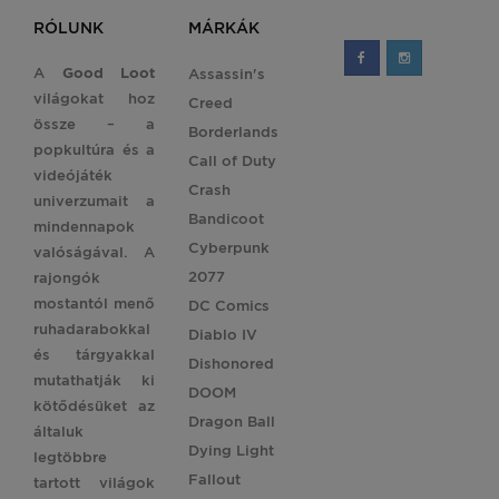
RÓLUNK
MÁRKÁK
A
Good Loot
Assassin's
világokat hoz
Creed
össze – a
Borderlands
popkultúra és a
Call of Duty
videójáték
Crash
univerzumait a
Bandicoot
mindennapok
Cyberpunk
valóságával. A
2077
rajongók
mostantól menő
DC Comics
ruhadarabokkal
Diablo IV
és tárgyakkal
Dishonored
mutathatják ki
DOOM
kötődésüket az
Dragon Ball
általuk
Dying Light
legtöbbre
Fallout
tartott világok