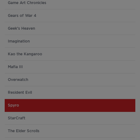
Game Art Chronicles
Gears of War 4
Geek's Heaven
Imagination
Kao the Kangaroo
Mafia III
Overwatch
Resident Evil
Spyro
StarCraft
The Elder Scrolls