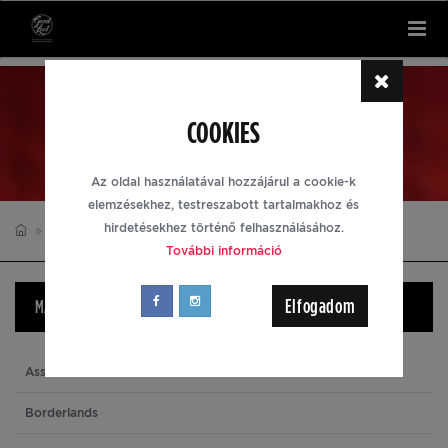
Tog
nav
KULCSTARTÓK
COOKIES
Az oldal használatával hozzájárul a cookie-k
elemzésekhez, testreszabott tartalmakhoz és
hirdetésekhez történő felhasználásához.
KULCSTARTÓK
SPYRO
További információ
Elfogadom
MÁRKÁK
Assassin's Creed
Borderlands