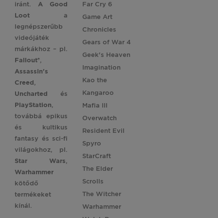
iránt.
A Good
Far Cry 6
Loot
a
Game Art
legnépszerűbb
Chronicles
videójáték
Gears of War 4
márkákhoz – pl.
Geek's Heaven
Fallout®
,
Imagination
Assassin's
Kao the
Creed
,
Kangaroo
Uncharted
és
PlayStation
,
Mafia III
továbbá epikus
Overwatch
és kultikus
Resident Evil
fantasy és sci-fi
Spyro
világokhoz, pl.
StarCraft
Star
Wars
,
The Elder
Warhammer
Scrolls
kötődő
The Witcher
termékeket
kínál.
Warhammer