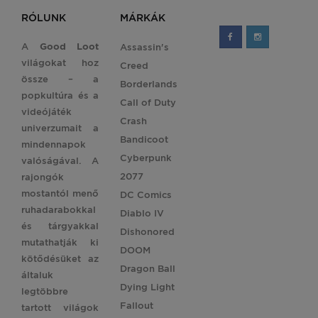
RÓLUNK
MÁRKÁK
A
Good Loot
Assassin's
világokat hoz
Creed
össze – a
Borderlands
popkultúra és a
Call of Duty
videójáték
Crash
univerzumait a
Bandicoot
mindennapok
Cyberpunk
valóságával. A
2077
rajongók
mostantól menő
DC Comics
ruhadarabokkal
Diablo IV
és tárgyakkal
Dishonored
mutathatják ki
DOOM
kötődésüket az
Dragon Ball
általuk
Dying Light
legtöbbre
Fallout
tartott világok