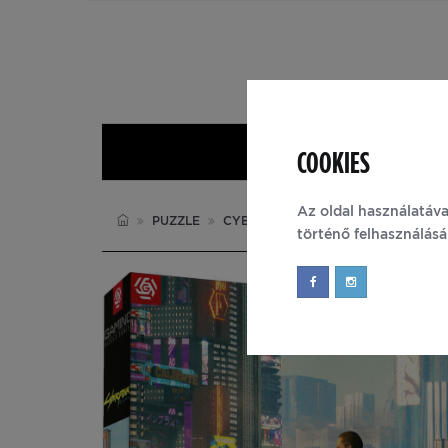
COOKIES
Nyitólap
Az oldal használatáva
PUZZLE
CYBERPUNK 2077
történő felhasználás