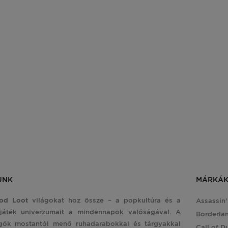
Gaming Puzzle: Cyberpunk 2077
darabos
ISMERD MEG A TERMÉ
UNK
MÁRKÁ
od Loot
világokat hoz össze – a popkultúra és a
Assassin
játék univerzumait a mindennapok valóságával. A
Borderla
gók mostantól menő ruhadarabokkal és tárgyakkal
Call of D