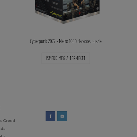
 Metro, 1000
Cyberpunk 2077 - Metro 1000 darabos puzzle
Cyberpunk 2
KET
ISMERD MEG A TERMÉKET
ISMER
K
's Creed
nds
uty