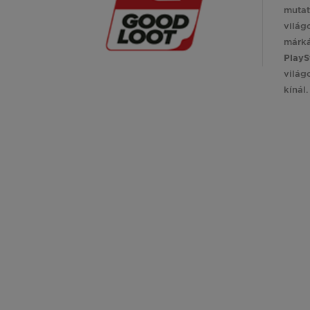
mutat
világ
márk
PlayS
világ
kínál.