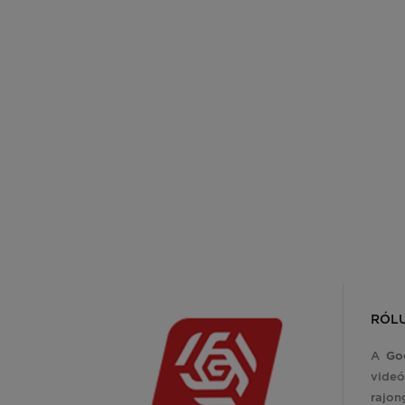
RÓL
A
Go
videó
rajon