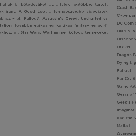
hatják ki kötődésüket az általuk legtöbbre tartott
Crash Ba
ok iránt.
A Good Loot
a legnépszerűbb videójáték
Cyberpu
ákhoz – pl.
Fallout®
,
Assassin's
Creed
,
Uncharted
és
DC Comi
tation
, továbbá epikus és kultikus fantasy és sci-fi
Diablo IV
okhoz, pl.
Star
Wars
,
Warhammer
kötődő termékeket
Dishonor
DOOM
Dragon B
Dying Li
Fallout
Far Cry 6
Game Art
Gears of
Geek's H
Imaginat
Kao the 
Mafia III
Overwat