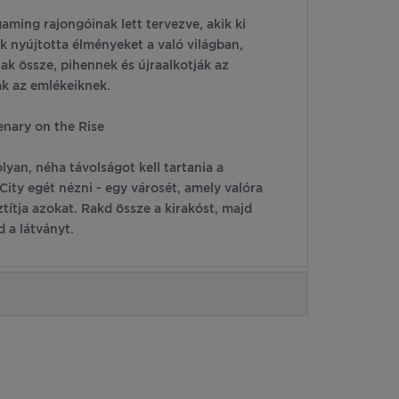
ing rajongóinak lett tervezve, akik ki
k nyújtotta élményeket a való világban,
ak össze, pihennek és újraalkotják az
ak az emlékeiknek.
nary on the Rise
yan, néha távolságot kell tartania a
 City egét nézni - egy városét, amely valóra
sztítja azokat. Rakd össze a kirakóst, majd
 a látványt.