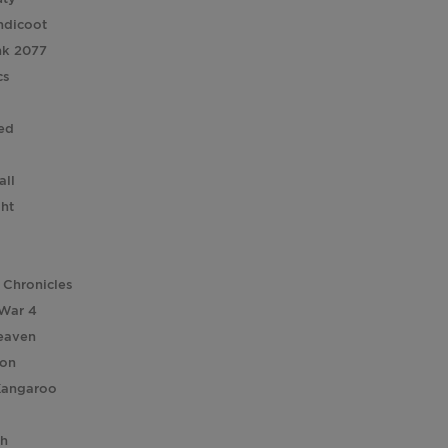
ndicoot
nk 2077
cs
ed
all
ght
 Chronicles
 War 4
eaven
ion
Kangaroo
ch