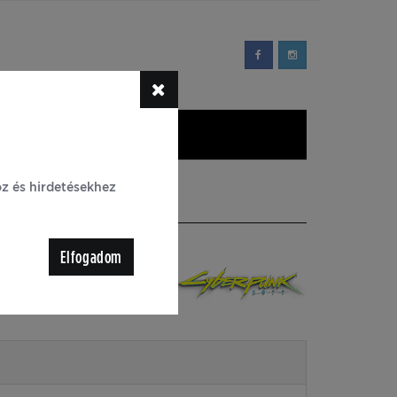
YIK
Blog
oz és hirdetésekhez
 on the Rise puzzle -
Elfogadom