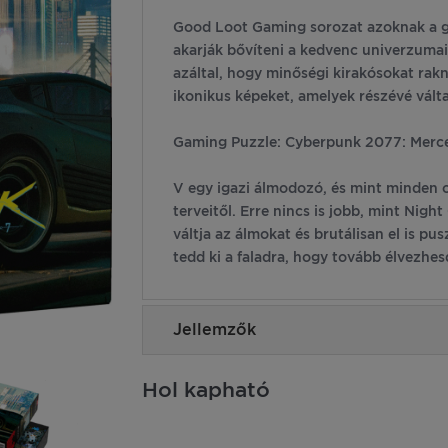
Good Loot Gaming sorozat azoknak a gam
akarják bővíteni a kedvenc univerzumai
azáltal, hogy minőségi kirakósokat rakn
ikonikus képeket, amelyek részévé vált
Gaming Puzzle: Cyberpunk 2077: Merce
V egy igazi álmodozó, és mint minden ol
terveitől. Erre nincs is jobb, mint Night
váltja az álmokat és brutálisan el is pu
tedd ki a faladra, hogy tovább élvezhesd
Jellemzők
Hol kapható