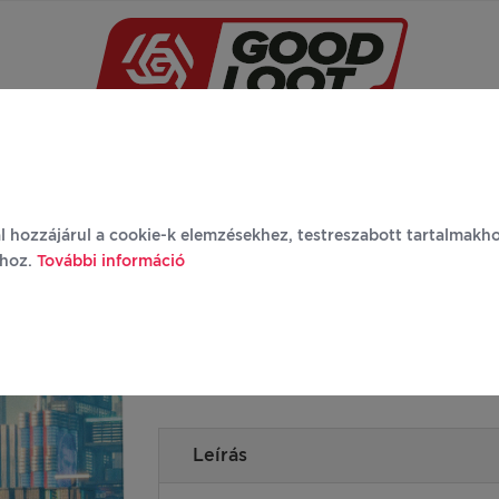
Újdonságok
Márkák
Termékek
Rólunk
G
l hozzájárul a cookie-k elemzésekhez, testreszabott tartalmakh
ához.
További információ
Gaming Puzzle: Cyberpunk 2077: Mercenary
1000 darabos
Leírás