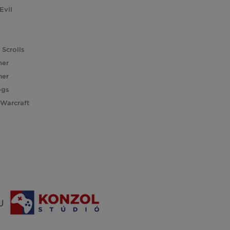
Evil
 Scrolls
her
er
ogs
 Warcraft