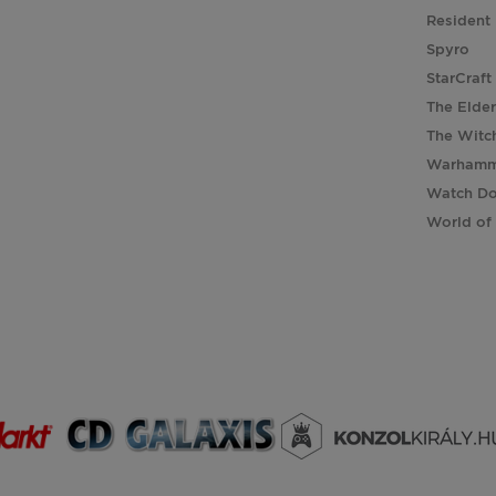
Resident 
Spyro
StarCraft
The Elder
The Witc
Warhamm
Watch D
World of