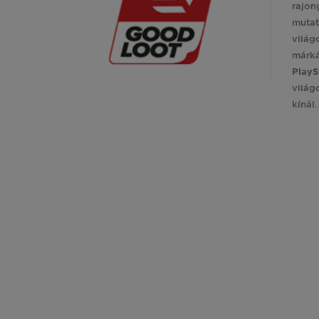
rajon
mutat
világ
márk
PlayS
világ
kínál.