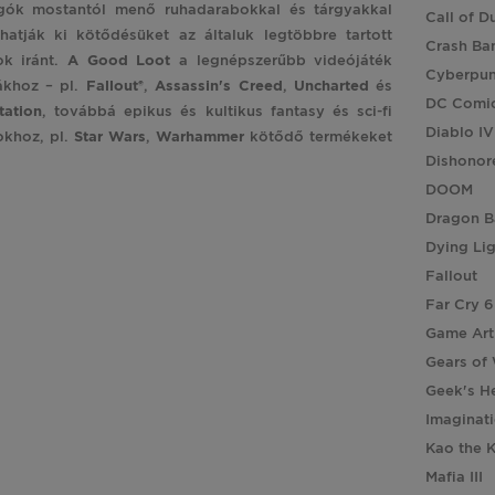
gók mostantól menő ruhadarabokkal és tárgyakkal
Call of D
hatják ki kötődésüket az általuk legtöbbre tartott
Crash Ba
ok iránt.
A Good Loot
a legnépszerűbb videójáték
Cyberpu
ákhoz – pl.
Fallout®
,
Assassin's
Creed
,
Uncharted
és
DC Comi
tation
, továbbá epikus és kultikus fantasy és sci-fi
Diablo IV
okhoz, pl.
Star
Wars
,
Warhammer
kötődő termékeket
Dishonor
DOOM
Dragon B
Dying Li
Fallout
Far Cry 6
Game Art
Gears of
Geek's H
Imaginat
Kao the 
Mafia III