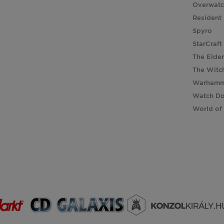
Overwat
Resident 
Spyro
StarCraft
The Elder
The Witc
Warhamm
Watch D
World of