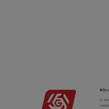
RÓL
A
Go
videó