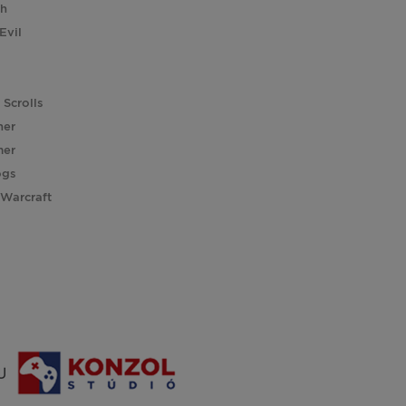
ch
Evil
 Scrolls
her
er
ogs
 Warcraft