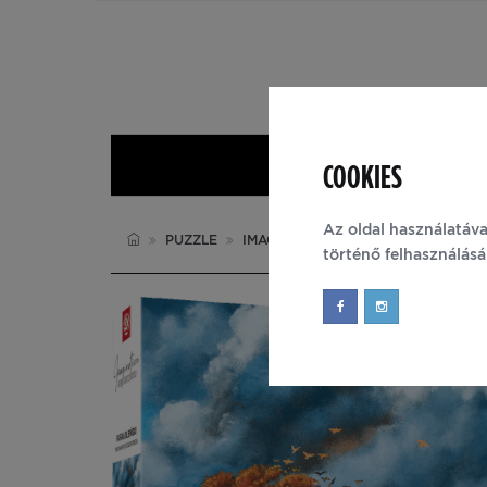
COOKIES
Nyitólap
Az oldal használatáva
PUZZLE
IMAGINATION
történő felhasználás