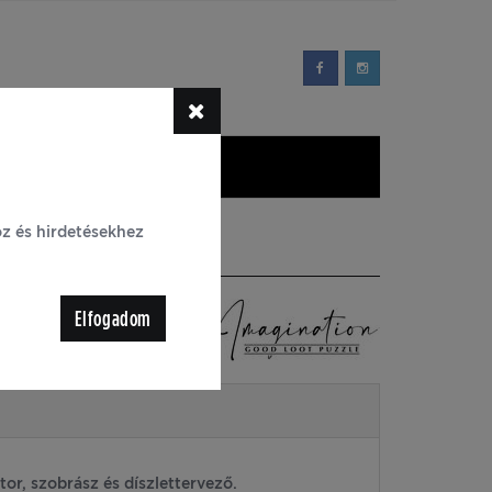
YIK
Blog
oz és hirdetésekhez
pe of Color Green - 1000
Elfogadom
átor, szobrász és díszlettervező.