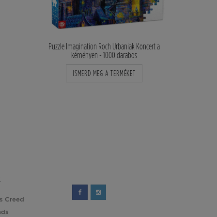
Puzzle Imagination Roch Urbaniak Koncert a
kéményen - 1000 darabos
 Chelonia, 1000
Puzzle Imaginati
ISMERD MEG A TERMÉKET
Meticulou
KET
ISMER
K
's Creed
nds