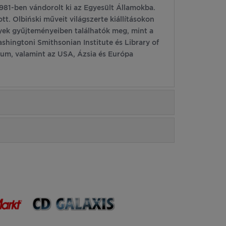
1981-ben vándorolt ki az Egyesült Államokba.
t. Olbiński műveit világszerte kiállításokon
yek gyűjteményeiben találhatók meg, mint a
shingtoni Smithsonian Institute és Library of
um, valamint az USA, Ázsia és Európa