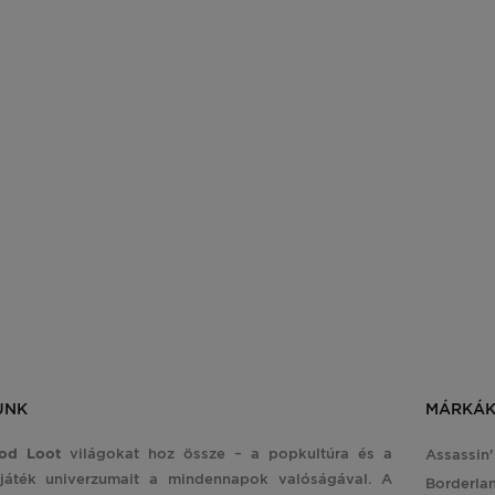
Imagination Puzzle: Ernst Haeckel
darabos
ISMERD MEG A TERMÉ
UNK
MÁRKÁ
od Loot
világokat hoz össze – a popkultúra és a
Assassin
játék univerzumait a mindennapok valóságával. A
Borderla