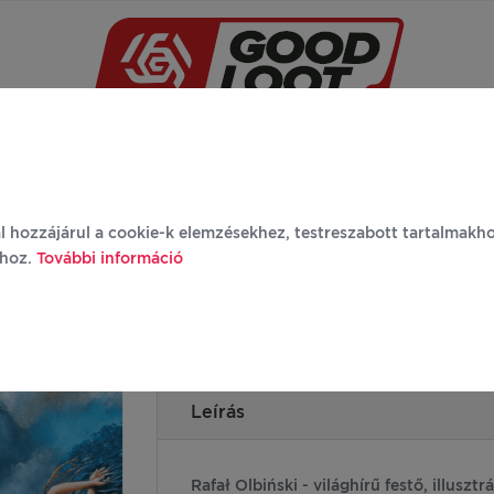
Újdonságok
Márkák
Termékek
Rólunk
G
l hozzájárul a cookie-k elemzésekhez, testreszabott tartalmakh
ához.
További információ
Puzzle Imagination Rafał Olbiński The Sha
darabos
Leírás
Rafał Olbiński - világhírű festő, illusztr