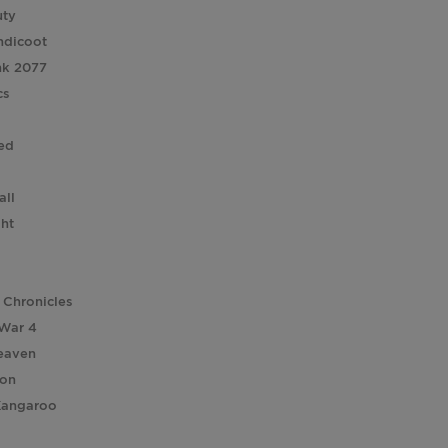
uty
ndicoot
nk 2077
cs
ed
all
ght
 Chronicles
 War 4
eaven
ion
Kangaroo